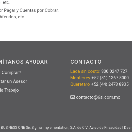
 etc.
r Pagar y Cuentas por Cobrar,
iferidos, etc.
MÍTANOS AYUDAR
CONTACTO
Lada sin costo:
800 0247 727
 Comprar?
Monterrey
+52 (81) 1367 8000
tar un Asesor
Querétaro
+52 (44) 2478 8935
de Trabajo
contacto@6si.com.mx
 BUSINESS ONE Six Sigma Implementation, S.A. de C.V.
Aviso de Privacidad
| Desi