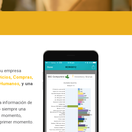
 su empresa
vicios, Compras,
s Humanos,
y una
la información de
o siempre una
do momento,
l primer momento.