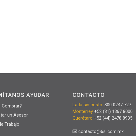
MÍTANOS AYUDAR
CONTACTO
Lada sin costo:
800 0247 727
 Comprar?
Monterrey
+52 (81) 1367 8000
tar un Asesor
Querétaro
+52 (44) 2478 8935
de Trabajo
contacto@6si.com.mx