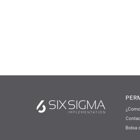
PER
¿Como
Contac
Bolsa 